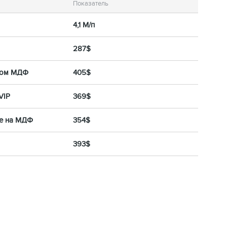
Показатель
4,1 М/п
287$
ном МДФ
405$
VIP
369$
ке на МДФ
354$
393$